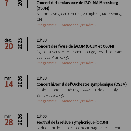
2025
7
Concert de bienfaisance de l'AOJM à Morrisburg
(OSJM)
St. James Anglican Church, 20 High St., Morrisburg,
ON
Programme
|
Comment s'y rendre ?
déc.
19h30
2025
20
Concert des fêtes de l'AOJM (OCJM et OSJM)
Église La Nativité de la Sainte-Vierge, 155 Ch. de Saint-
Jean, La Prairie, QC
Programme
|
Comment s'y rendre ?
mar.
19h30
2026
14
Concert hivernal de l'Orchestre symphonique (OSJM)
École secondaire Héritage, 7445 Ch. de Chambly,
Saint-Hubert, QC
Programme
|
Comment s'y rendre ?
mar.
19h00
2026
28
Festival de la relève symphonique (OCJM)
Auditorium de l'École secondaire Mgr.-A.-M.-Parent