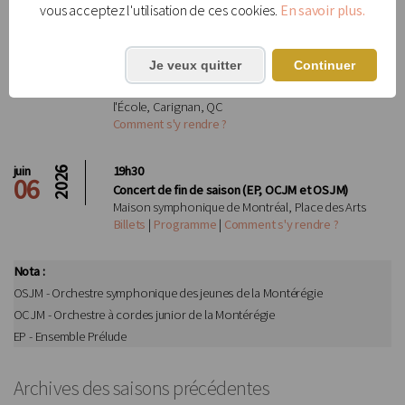
Comment s'y rendre ?
vous acceptez l'utilisation de ces cookies.
En savoir plus.
mai
15h00
2026
31
Je veux quitter
Continuer
Concert préparatoire (EP et OCJM)
Centre multifonctionnel de Carignan, 1555, rue de
l'École, Carignan, QC
Comment s'y rendre ?
juin
19h30
2026
06
Concert de fin de saison (EP, OCJM et OSJM)
Maison symphonique de Montréal, Place des Arts
Billets
|
Programme
|
Comment s'y rendre ?
Nota :
OSJM - Orchestre symphonique des jeunes de la Montérégie
OCJM - Orchestre à cordes junior de la Montérégie
EP - Ensemble Prélude
Archives des saisons précédentes