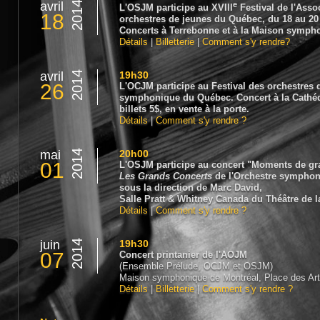
avril
2014
e
L'OSJM participe au XVIII
Festival de l'Asso
18
orchestres de jeunes du Québec, du 18 au 20 
Concerts à Terrebonne et à la Maison symph
Détails
|
Billetterie
|
Comment s'y rendre?
avril
2014
19h30
26
L'OCJM participe au Festival des orchestres d
symphonique du Québec. Concert à la Cathédr
billets 5$, en vente à la porte.
Détails
|
Comment s'y rendre ?
mai
2014
20h00
01
L'OSJM participe au concert "Moments de gra
Les Grands Concerts
de l'Orchestre symphon
sous la direction de Marc David,
Salle Pratt & Whitney Canada du Théâtre de la
Détails
|
Comment s'y rendre ?
juin
2014
19h30
07
Concert printanier de l'AOJM
(Ensemble Prélude, OCJM et OSJM)
Maison symphonique de Montréal, Place des Ar
Détails
|
Billetterie
|
Comment s'y rendre ?