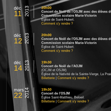
déc
2013
20h00
11
Concert de Noël de l'OSJM avec des élèves d
Commission scolaire Marie-Victorin
Église de Saint-Hubert.
Comment s'y rendre ?
déc
2013
20h00
12
Concert de Noël de l'OSJM avec des élèves d
Commission scolaire Marie-Victorin
Église de Saint-Hubert.
Comment s'y rendre ?
déc
2013
19h30
14
Concert de Noël de l'AOJM
(OCJM et OSJM)
Église de la Nativité de la Sainte-Vierge, La Prair
Billetterie
|
Comment s'y rendre ?
mars
2014
19h30
22
Concert de l'OSJM
Église Saint-Matthieu, Beloeil.
Billetterie
|
Comment s'y rendre ?