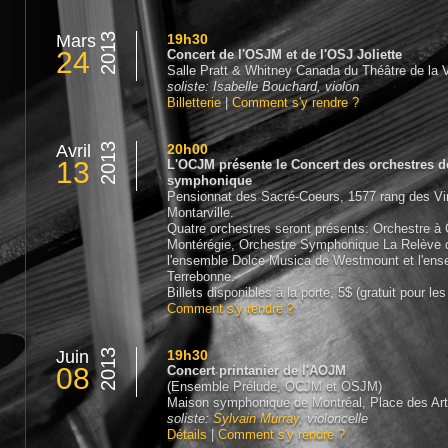
Mars
2013
19h30
24
Concert de l'OSJM et de l'OSJ Joliette
Salle Pratt & Whitney Canada du Théâtre de la Vi
soliste: Isabelle Bouchard, violon
Billetterie
|
Comment s'y rendre ?
Avril
2013
20h00
13
L'OCJM présente le Concert des orchestres de
symphonique
Pensionnat des Sacré-Coeurs, 1577 rang des Vi
Montarville.
Quatre orchestres seront présents: Orchestre à 
Montérégie, Orchestre Symphonique La Relève de
l'ensemble Dolce Musica de Westmount et l'ens
Terrebonne.
Billets disponibles à la porte, 5$ (gratuit pour le
Comment s'y rendre ?
Juin
2013
19h30
08
Concert printanier de l'AOJM
(Ensemble Prélude, OCJM et OSJM)
Maison symphonique de Montréal, Place des Ar
soliste:
Sylvain Murray
, violoncelle
Détails
|
Comment s'y rendre ?