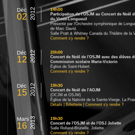
Déc
2012
14h00
02
Participation de l'OSJM au Concert de Noël 
du Vieux-Longueuil
Présenté par l'Orchestre symphonique de Longueu
de Marc David,
Salle Pratt & Whitney Canada du Théâtre de la Vi
Comment s'y rendre ?
Déc
2012
20h00
12
Concert de Noël de l'OSJM avec des élèves d
Commission scolaire Marie-Victorin
Église de Saint-Hubert.
Comment s'y rendre ?
Déc
2012
19h30
15
Concert de Noël de l'AOJM
(OCJM et OSJM)
Église de la Nativité de la Sainte-Vierge, La Prair
Détails
|
Billetterie
|
Comment s'y rendre ?
Mars
2013
19h30
16
Concert de l'OSJM et de l'OSJ Joliette
Salle Rolland-Brunelle, Joliette.
Comment s'y rendre ?