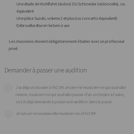
Une étude de Wohlfahrt (violon) OU Schroeder (violoncelle), ou
équivalent
Une pièce Suzuki, volume 2 et plus (ou concerto équivalent)
Débrouillardise en lecture à vue
Les musiciens doivent obligatoirement étudier avec un professeur
privé.
Demander à passer une audition
J'ai déjà un dossier à l'AOJM: ancien⋅ne musicien⋅ne qui souhaite
revenir, musicien⋅ne qui souhaite passer d'un orchestre à l'autre,
ou j'ai déjà demandé à passer une audition dans le passé
Je suis un⋅e nouveau⋅elle musisien⋅ne à l'AOJM!