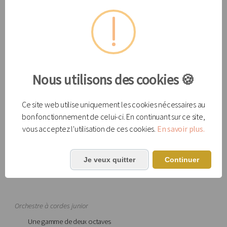
Vous avez des questions? Laissez votre nom et numéro de téléphone au
(450) 923-3733
ou écrivez-nous à
courrier@aojm.org
.
Exigences pour l'audition
Nous utilisons des cookies 🍪
Ce site web utilise uniquement les cookies nécessaires au
Orchestre symphonique
bon fonctionnement de celui-ci. En continuant sur ce site,
Une pièce (ou extrait de pièce) d'environ 5 minutes
vous acceptez l'utilisation de ces cookies.
En savoir plus.
Une ou deux gammes (si deux, une majeure et une mineure)
Une courte lecture à vue sera imposée
Je veux quitter
Continuer
Orchestre à cordes junior
Une gamme de deux octaves