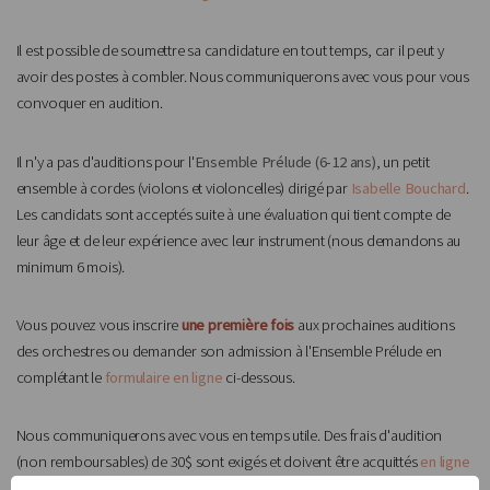
Il est possible de soumettre sa candidature en tout temps, car il peut y
avoir des postes à combler. Nous communiquerons avec vous pour vous
convoquer en audition.
Il n'y a pas d'auditions pour l'
Ensemble Prélude (6-12 ans)
, un petit
ensemble à cordes (violons et violoncelles) dirigé par
Isabelle Bouchard
.
Les candidats sont acceptés suite à une évaluation qui tient compte de
leur âge et de leur expérience avec leur instrument (nous demandons au
minimum 6 mois).
Vous pouvez vous inscrire
une première fois
aux prochaines auditions
des orchestres ou demander son admission à l'Ensemble Prélude en
complétant le
formulaire en ligne
ci-dessous.
Nous communiquerons avec vous en temps utile. Des frais d'audition
(non remboursables) de 30$ sont exigés et doivent être acquittés
en ligne
avant de se présenter à l'audition
.